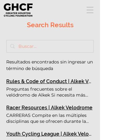
Search Results
Resultados encontrados sin ingresar un
término de búsqueda
Rules & Code of Conduct | Alkek Velodrome
Preguntas frecuentes sobre el
velódromo de Alkek Si necesita más
información o su respuesta no está
aquí, envíe un correo electrónico a
Racer Resources | Alkek Velodrome
info@alkekvelodrome.com Weekend
CARRERAS Compite en las múltiples
Market
disciplinas que se ofrecen durante la
temporada por el título de 'Piloto del
año' Las carreras van desde el primer
Youth Cycling League | Alkek Velodrome | Texas Junior Bicycle Racing
fin de semana de marzo hasta el