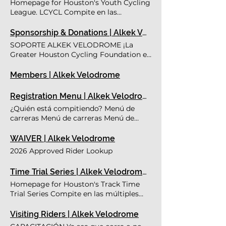
Homepage for Houston's Youth Cycling
segundo fin de semana de octubre.
League. LCYCL Compite en las
Track Accreditation Membership Race
múltiples disciplinas que se ofrecen
Menu Racer Guide Track 101 Track
durante la temporada por el título de
Sponsorship & Donations | Alkek Velodrome
Calculators Visiting Riders Hall of Fame
'Piloto del año' Las carreras van desde
SOPORTE ALKEK VELODROME ¡La
Juniors Race Results & Rankings
el primer fin de semana de marzo hasta
Greater Houston Cycling Foundation es
el segundo fin de semana de octubre.
una organización sin fines de lucro 503
Racer Guide YCL Standings
(c) 3 y no puede proporcionar los
Members | Alkek Velodrome
Registration Junior Homepage Results
programas que hacemos sin la ayuda
YCL & RoY Standings
de nuestros increíbles patrocinadores y
Registration Menu | Alkek Velodrome
donantes! Weekend Market
¿Quién está compitiendo? Menú de
carreras Menú de carreras Menú de
carreras Menú de carreras
WAIVER | Alkek Velodrome
2026 Approved Rider Lookup
Time Trial Series | Alkek Velodrome | Texas Bicycle Racing
Homepage for Houston's Track Time
Trial Series Compite en las múltiples
disciplinas que se ofrecen durante la
temporada por el título de 'Piloto del
Visiting Riders | Alkek Velodrome
año' Las carreras van desde el primer