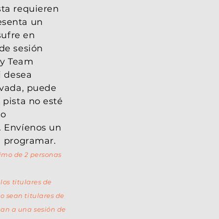
sta requieren
esenta un
sufre en
de sesión
 y Team
i desea
ivada, puede
 pista no esté
 o
. Envíenos un
a programar.
imo de 2 personas
 los titulares de
o sean titulares de
an a una sesión de