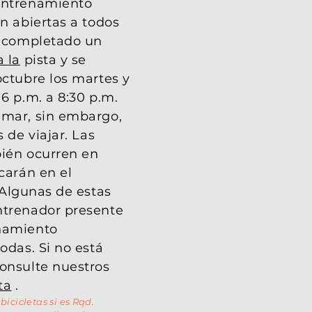
entrenamiento
án abiertas a todos
n completado un
a la
pista y se
octubre los martes y
6 p.m. a 8:30 p.m.
amar, sin embargo,
 de viajar. Las
bién ocurren en
carán en el
 Algunas de estas
ntrenador presente
namiento
odas. Si no está
onsulte nuestros
ta
.
 bicicletas si es Rqd.