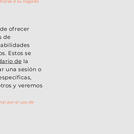
trarse a su llegada
de ofrecer
s de
abilidades
os. Estos se
dario de
la
ar una sesión o
específicas,
tros y veremos
al por el uso de