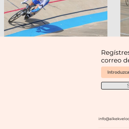
Regístres
correo d
info@alkekvel