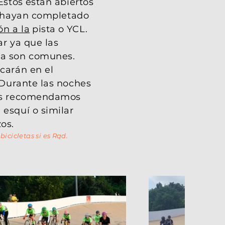
 Estos
están abiertos
ue hayan completado
ón a la
pista o YCL.
ar ya que las
ma son comunes.
icarán en el
. Durante las noches
íos recomendamos
 esquí o similar
os.
 bicicletas si es Rqd.