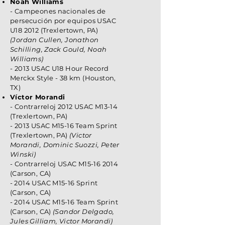
Noah Williams
- Campeones nacionales de
persecución por equipos USAC
U18 2012 (Trexlertown, PA)
(Jordan Cullen, Jonathon
Schilling, Zack Gould, Noah
Williams)
- 2013 USAC U18 Hour Record
Merckx Style - 38 km (Houston,
TX)
Víctor Morandi
- Contrarreloj 2012 USAC M13-14
(Trexlertown, PA)
- 2013 USAC M15-16 Team Sprint
(Trexlertown, PA)
(Victor
Morandi, Dominic Suozzi, Peter
Winski)
-
Contrarreloj USAC M15-16 2014
(Carson, CA)
-
2014 USAC M15-16 Sprint
(Carson, CA)
-
2014
USAC M15-16 Team Sprint
(Carson, CA)
(Sandor Delgado,
Jules Gilliam, Victor Morandi)