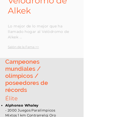
Velódromo de
Alkek
Lo mejor de lo mejor que ha
llamado hogar al Velódromo de
Alkek ...
Salón de la Fama >>
Campeones
mundiales /
olímpicos /
poseedores de
récords
Élite
Alphonso Whaley
- 2000 Juegos Paralímpicos
Mixtos 1 km Contrarreloj Oro