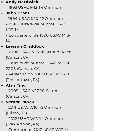
Andy Hardwick
- 1993 USAC M13-14 Omnium
John Brant
- 1994 USAC M10-12 Omnium
- 1996 Carrera de puntos USAC
M13-14
- Contrarreloj de 1996 USAC M13-
14
Lawson Craddock
- 2008 USAC M15-16 Scratch Race
(Carson, CA)
- Carrera de puntos USAC M15-16
2008 (Carson, CA)
- Persecución 2010 USAC M17-18
(Trexlertown, PA)
Alan Ting
- 2009 USAC M17-18 Keirin
(Carson, CA)
Verano moak
- 2011 USAC W10-12 Omnium
(Frisco, TX)
- 2012 USAC W13-14 Omnium
(Trexlertown, PA)
- Contrarreloj 2012 USAC W13-14