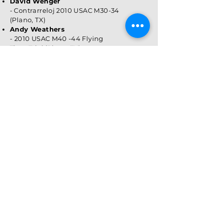
David Wenger
-
Contrarreloj 2010 USAC M30-34
(Plano, TX)
Andy Weathers
- 2010 USAC M40
-44 Flying
Time Trial (Plano, TX)
- Contrarreloj 2011 USAC M40-44
(Trexlertown, PA)
- 2011 USAC M30 +
Team Sprint
(Trexlertown, PA)
(Peter
Billington, Ryan Crane, Andy
Weathers)
- Contrarreloj USAC M50-54 2019
(Carson, CA)
Shannon Moak
- Contrarreloj 2013 USAC W40-
44 (Indianápolis, IN)
-
2013 USAC W35 + Team Sprint
(Indiana
polis, IN)
(Cheryl Fuller-
Muller, Shannon Moak)
Kelly Grant
- Contrarreloj USAC W45-49 2016
(Indianápolis, IN)
- Contrarreloj USAC W45-49 2017